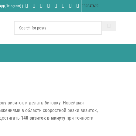
pp, Telegram) |
СВЯЗАТЬСЯ
ку визиток и делать биговку. Новейшая
жениями в области скоростной резки визиток,
 достигать
140 визиток в минуту
при точности