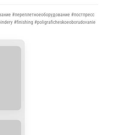
вание #переплетноеоборудование #постпресс
ery #finishing #poligraficheskoeoborudovanie