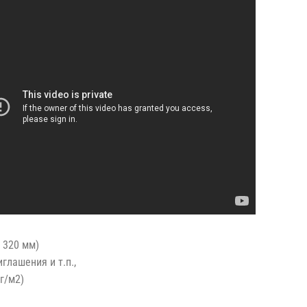
 320 мм)
глашения и т.п.,
г/м2)