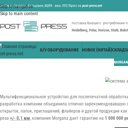
ильотины, биндеры, фальцовки, ВШРА - весь ПОСТпресс на
Skip to navigation
post-press.net
Skip to main content
поставка бывшего употреблении п
Heidelberg, Polar, Horizon, Stahl, Bob
Б/У ОБОРУДОВАНИЕ
НОВОЕ (КИТАЙ)
СКЛАД
З
MORGAN
Мультифункциональное устройство для послепечатной обработк
разработка компании объединила отлично зарекомендовавшую се
открыток, папок, приглашений, флайеров и другой продукции ка
реза
+/- 0.1 мм
, компания Morgana дает гарантию на
1 000 000 р