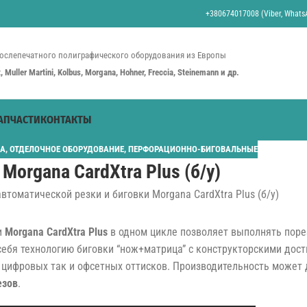
+380674017008 (Viber, WhatsA
ослепечатного полиграфического оборудования из Европы
st, Muller Martini, Kolbus, Morgana, Hohner, Freccia, Steinemann и др.
АПЧАСТИ
КОНТАКТЫ
A
,
ОТДЕЛОЧНОЕ ОБОРУДОВАНИЕ
,
ПЕРФОРАЦИОННО-БИГОВАЛЬНЫЕ
Morgana CardXtra Plus (б/у)
и
Morgana CardXtra Plus
в одном цикле позволяет выполнять порез
бя технологию биговки “нож+матрица” с конструкторскими дости
к цифровых так и офсетных оттисков. Производительность может
езов
.