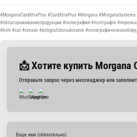
#MorganaCardXtraPlus #CardXtraPlus #Morgana #MorganaSystem
#облагораживаниепродукции #полиграфия #поліграфія #порезкавиз
#trim #cut #crease #poligrafoborudovanie #полиграфическоеоб
📩 Хотите купить Morgana C
Отправьте запрос через мессенджер или заполни
Ваше имя (обязательно)