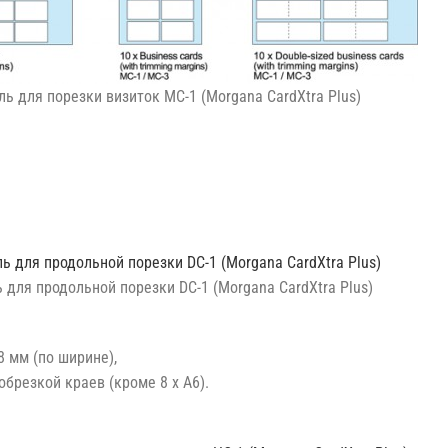
ль для порезки визиток MC-1 (Morgana CardXtra Plus)
 для продольной порезки DC-1 (Morgana CardXtra Plus)
8 мм (по ширине),
 обрезкой краев (кроме 8 x A6).