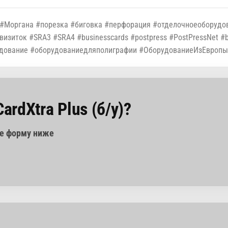
s #Моргана #порезка #биговка #перфорация #отделочноеоборудо
иток #SRA3 #SRA4 #businesscards #postpress #PostPressNet #bind
орудование #оборудованиедляполиграфии #ОборудованиеИзЕвропы
ardXtra Plus (б/у)?
те форму ниже