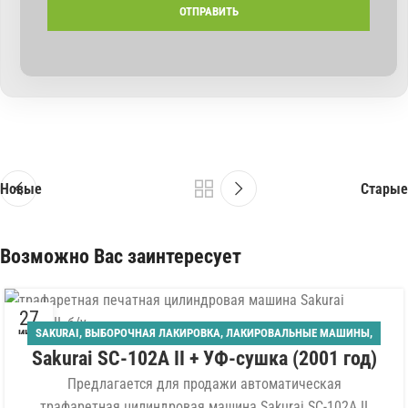
Новые
Старые
Возможно Вас заинтересует
27
SAKURAI
,
ВЫБОРОЧНАЯ ЛАКИРОВКА
,
ЛАКИРОВАЛЬНЫЕ МАШИНЫ
,
ИЮЛ
Sakurai SС-102A II + УФ-сушка (2001 год)
ОТДЕЛОЧНОЕ ОБОРУДОВАНИЕ
,
СПЛОШНАЯ ЛАКИРОВКА
,
ШЕЛКОТРАФАРЕТНОГО ТИПА
Предлагается для продажи автоматическая
трафаретная цилиндровая машина Sakurai SС-102A II