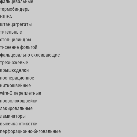
фальцевальные
термобиндеры
ВШРА
штанцагрегаты
тигельные
стоп-цилиндры
тиснение фольгой
фальцевально-склеивающие
трехножевые
крышкоделки
пооперационное
ниткошвейные
wire-O переплетные
проволокошвейки
лакировальные
ламинаторы
высечка этикетки
перфорационно-биговальные