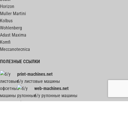
Horizon
Muller Martini
Kolbus
Wohlenberg
Adast Maxima
Komfi
Meccanotecnica
ПОЛЕЗНЫЕ ССЫЛКИ
print-machines.net
б/у листовые машины
web-machines.net
б/у рулонные машины
гильотины, биндеры, фальцовки, ВШРА - весь ПОСТпресс на post-press.net
2012-2026