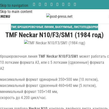
Skip to navigation
Skip to main content
MENU
TMF
,
БРОШЮРОВОЧНЫЕ ЛИНИИ
,
ВАКУУМНЫЕ
,
ЛИСТОПОДБОРКИ
TMF Neckar N10/F3/SM1 (1984 год)
брошюровочная линия
TMF Neckar N10/F3/SM1
может работать с
10 лотками формата A3, или с 5 лотками (сдвоенные) формата
A2
максимальный формат одинарный 350×500 мм (10 лотков),
максимальный формат сдвоенный 460×640 мм (5 лотков),
минимальный формат 105×148 мм,
скорость до 4.200 цикл/час.
станция подбора
Neckar N10
: контроль двойного листа, контроль