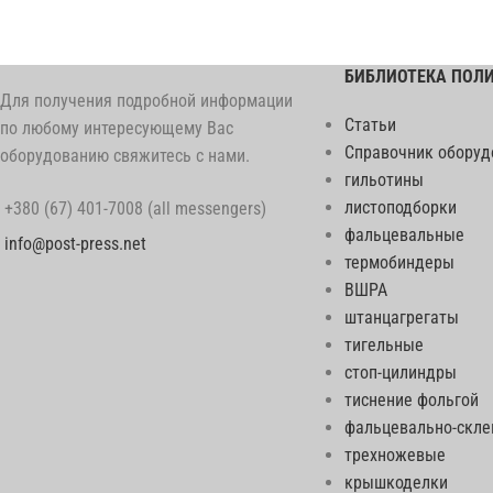
БИБЛИОТЕКА ПОЛ
Для получения подробной информации
Статьи
по любому интересующему Вас
Справочник оборуд
оборудованию свяжитесь с нами.
гильотины
листоподборки
+380 (67) 401-7008 (all messengers)
фальцевальные
info@post-press.net
термобиндеры
ВШРА
штанцагрегаты
тигельные
стоп-цилиндры
тиснение фольгой
фальцевально-скл
трехножевые
крышкоделки