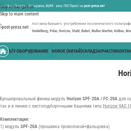
ильотины, биндеры, фальцовки, ВШРА - весь ПОСТпресс на
Skip to navigation
post-press.net
Skip to main content
поставка бывшего употреблении послепечатного полиграфи
Heidelberg, Polar, Horizon, Stahl, Bobst, Muller Martini, Kolbus, M
Б/У ОБОРУДОВАНИЕ
НОВОЕ (КИТАЙ)
СКЛАД
ЗАПЧАСТИ
КОНТА
Hor
Брошюровальный финиш-модуль
Horizon SPF-20A / FC-20A
для сш
так и в линию с листоподборочными башнями типа
Horizon VAC-1
Комплектация:
1) модуль
SPF-20A
(прошивка проволокой+фальцовка)