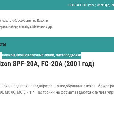
+380674017008 (Viber, WhatsApp, Tel
ческого оборудования из Европы
organa, Hohner, Freccia, Steinemann и др.
КТЫ
HORIZON
,
БРОШЮРОВОЧНЫЕ ЛИНИИ
,
ЛИСТОПОДБОРКИ
izon SPF-20A, FC-20A (2001 год)
ивки и подрезки предварительно подобранных листов. Может раб
00
,
MC 80
,
MC 8
и т.п. Настройки на формат задаются с пульта уп