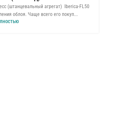
сс (штанцевальный агрегат) Iberica-FL50
ления облоя. Чаще всего его покуп...
ЛНОСТЬЮ
PERFECTA SE
Пре
бумагорез