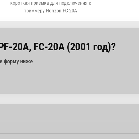
короткая приемка для подключения к
триммеру Horizon FC-20A
PF-20A, FC-20A (2001 год)?
те форму ниже