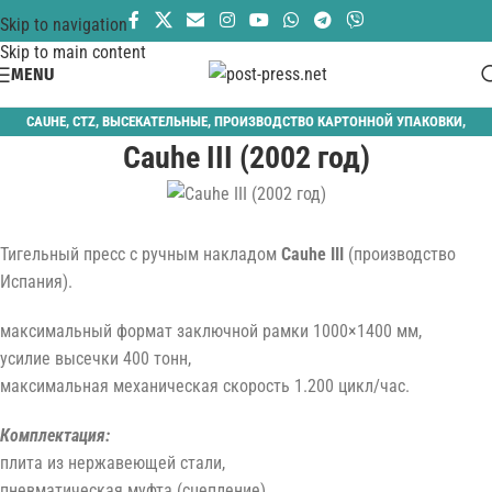
Skip to navigation
Skip to main content
MENU
CAUHE
,
CTZ
,
ВЫСЕКАТЕЛЬНЫЕ
,
ПРОИЗВОДСТВО КАРТОННОЙ УПАКОВКИ
,
Cauhe III (2002 год)
ТИГЕЛЬНЫЕ
Тигельный пресс с ручным накладом
Cauhe III
(производство
Испания).
максимальный формат заключной рамки 1000×1400 мм,
усилие высечки 400 тонн,
максимальная механическая скорость 1.200 цикл/час.
Комплектация:
плита из нержавеющей стали,
пневматическая муфта (сцепление),