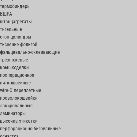
термобиндеры
ВШРА
штанцагрегаты
тигельные
стоп-цилиндры
тиснение фольгой
фальцевально-склеивающие
трехножевые
крышкоделки
пооперационное
ниткошвейные
wire-O переплетные
проволокошвейки
лакировальные
ламинаторы
высечка этикетки
перфорационно-биговальные
оснастка