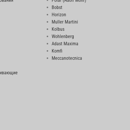
ования
Polar (Adolf Mohr)
Bobst
Horizon
Muller Martini
Kolbus
Wohlenberg
Adast Maxima
Komfi
Meccanotecnica
еивающие