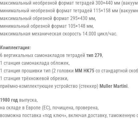
максимальный необрезной формат тетрадей 300×440 мм (вакуум
минимальный необрезной формат тетрадей 115×158 мм (вакуумн
максимальный обрезной формат 295×430 мм,
минимальный обрезной формат 105×148 мм,
максимальная механическая скорость 14.000 цикл/час.
Комплектация:
6 вертикальных самонакладов тетрадей
тип 279
,
1 станция самонаклада обложек,
1 станция прошивки тип (2 головки
MM HK75
со стандартной скоб
1 станция трёхножевой обрезки,
приёмно-комплектующее устройство (стеккер)
Muller Martini
.
1980 год
выпуска,
на складе в Европе (ЕС), почищена, проверена,
возможна поставка «под ключ», включая доставку, таможенную 