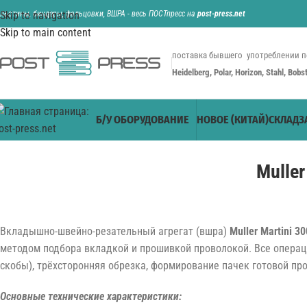
ильотины, биндеры, фальцовки, ВШРА - весь ПОСТпресс на
Skip to navigation
post-press.net
Skip to main content
поставка бывшего употреблении п
Heidelberg, Polar, Horizon, Stahl, Bob
Б/У ОБОРУДОВАНИЕ
НОВОЕ (КИТАЙ)
СКЛАД
З
Muller
Вкладышно-швейно-резательный агрегат (вшра)
Muller Martini 30
методом подбора вкладкой и прошивкой проволокой. Все операц
скобы), трёхсторонняя обрезка, формирование пачек готовой пр
Основные технические характеристики: