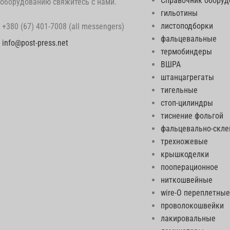
Справочник оборуд
оборудованию свяжитесь с нами.
гильотины
листоподборки
+380 (67) 401-7008 (all messengers)
фальцевальные
info@post-press.net
термобиндеры
ВШРА
штанцагрегаты
тигельные
стоп-цилиндры
тиснение фольгой
фальцевально-скл
трехножевые
крышкоделки
пооперационное
ниткошвейные
wire-O переплетные
проволокошвейки
лакировальные