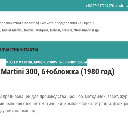
+380674017008 (Viber, WhatsA
ослепечатного полиграфического оборудования из Европы
st, Muller Martini, Kolbus, Morgana, Hohner, Freccia, Steinemann и др.
АПЧАСТИ
КОНТАКТЫ
MULLER MARTINI
,
БРОШЮРОВОЧНЫЕ ЛИНИИ
,
ВШРА
 Martini 300, 6+обложка (1980 год)
0
предназначен для производства брошюр, методичек, газет, жур
ии выполняются автоматически: комплектовка тетрадей, фальцо
одукции на выкладе.