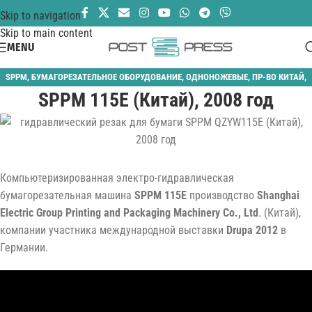
Skip to navigation
Skip to main content
MENU
SPPM
,
БУМАГОРЕЗАТЕЛЬНОЕ ОБОРУДОВАНИЕ
,
ОДНОНОЖЕВЫЕ
,
ПР-ВО КИТАЙ
,
SPPM 115E (Китай), 2008 год
ШИРИНА 1150 ММ
Компьютеризированная электро-гидравлическая
бумагорезательная машина
SPPM 115E
производство
Shanghai
Electric Group Printing and Packaging Machinery Co., Ltd
. (Китай),
компании участника международной выставки
Drupa 2012
в
Германии.