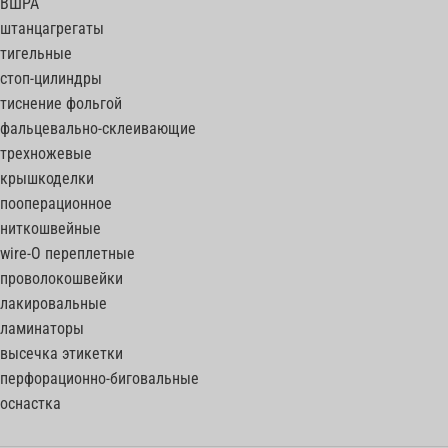
ВШРА
штанцагрегаты
тигельные
стоп-цилиндры
тиснение фольгой
фальцевально-склеивающие
трехножевые
крышкоделки
пооперационное
ниткошвейные
wire-O переплетные
проволокошвейки
лакировальные
ламинаторы
высечка этикетки
перфорационно-биговальные
оснастка