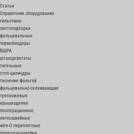
Статьи
Справочник оборудования
гильотины
листоподборки
фальцевальные
термобиндеры
ВШРА
штанцагрегаты
тигельные
стоп-цилиндры
тиснение фольгой
фальцевально-склеивающие
трехножевые
крышкоделки
пооперационное
ниткошвейные
wire-O переплетные
проволокошвейки