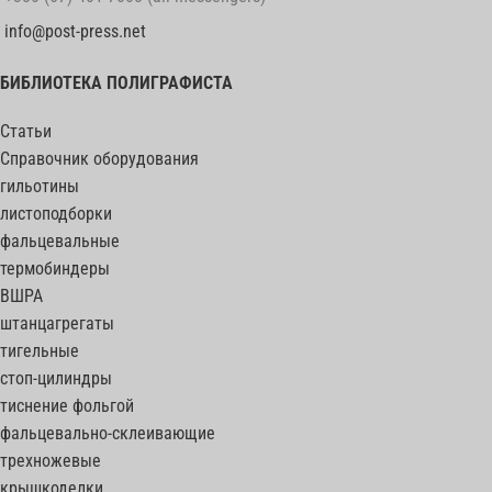
info@post-press.net
БИБЛИОТЕКА ПОЛИГРАФИСТА
Статьи
Справочник оборудования
гильотины
листоподборки
фальцевальные
термобиндеры
ВШРА
штанцагрегаты
тигельные
стоп-цилиндры
тиснение фольгой
фальцевально-склеивающие
трехножевые
крышкоделки